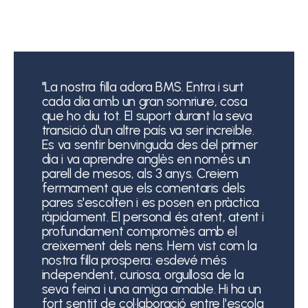
"La nostra filla adora BMS. Entra i surt
cada dia amb un gran somriure, cosa
que ho diu tot. El suport durant la seva
transició d'un altre país va ser increïble.
Es va sentir benvinguda des del primer
dia i va aprendre anglès en només un
parell de mesos, als 3 anys. Creiem
fermament que els comentaris dels
pares s'escolten i es posen en pràctica
ràpidament. El personal és atent, atent i
profundament compromès amb el
creixement dels nens. Hem vist com la
nostra filla prospera: esdevé més
independent, curiosa, orgullosa de la
seva feina i una amiga amable. Hi ha un
fort sentit de col·laboració entre l'escola