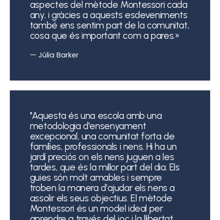
aspectes del mètode Montessori cada
any, i gràcies a aquests esdeveniments
també ens sentim part de la comunitat,
cosa que és important com a pares.»
— Júlia Barker
"Aquesta és una escola amb una
metodologia d'ensenyament
excepcional, una comunitat forta de
famílies, professionals i nens. Hi ha un
jardí preciós on els nens juguen a les
tardes, que és la millor part del dia. Els
guies són molt amables i sempre
troben la manera d'ajudar els nens a
assolir els seus objectius. El mètode
Montessori és un model ideal per
aprendre a través del joc i la llibertat