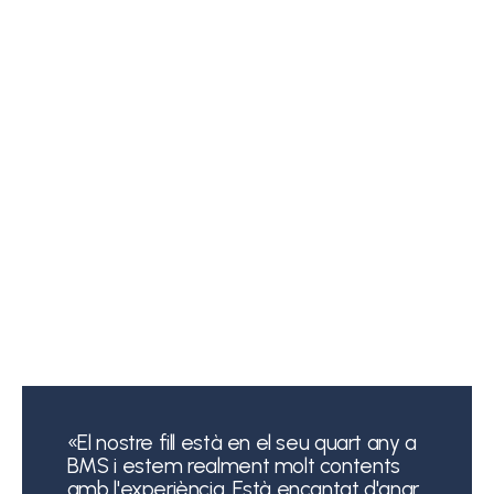
«El nostre fill està en el seu quart any a
BMS i estem realment molt contents
amb l'experiència. Està encantat d'anar