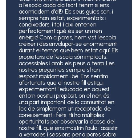
a l'escola cada dia (sort tenim si ens
acomiadem d'ell!). Els seus guies són, i
sempre han estat, experimentats i
coneixedors, i tot i així entenen
perfectament què és ser un nen
enèrgic! Com a pares, hem vist l'escola
créixer i desenvolupar-se enormement
durant el temps que hem estat aquí. Els
propietaris de l'escola són implicats,
accessibles i amb els peus a terra. Les
nostres preguntes sempre s'han
respost ràpidament i bé. Ens sentim
afortunats que el nostre fill estigui
experimentant l'educació en aquest
entorn positiu i propòsit, on el nen és
una part important de la comunitat en
lloc de simplement un receptacle de
coneixement i fets. Hi ha múltiples
oportunitats per observar la classe del
nostre fill, que ens mostrin l'aula i assistir
a xerrades i sessions per a pares sobre