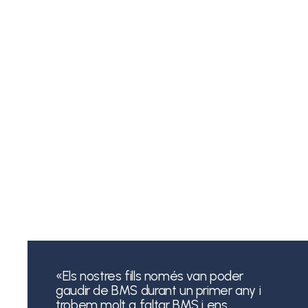
«Els nostres fills només van poder
gaudir de BMS durant un primer any i
trobem molt a faltar BMS i ens