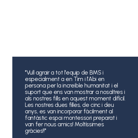
"Vull agrair a tot l'equip de BMS i
especialment a en Tim i l'Abi en
persona per la increïble humanitat i el
suport que ens van mostrar a nosaltres i
als nostres fills en aquest moment difícil.
Les nostres dues filles, de cinc i deu
anys, es van incorporar fàcilment al
fantàstic espai montessori preparat i
van fer nous amics! Moltíssimes
gràcies!!"