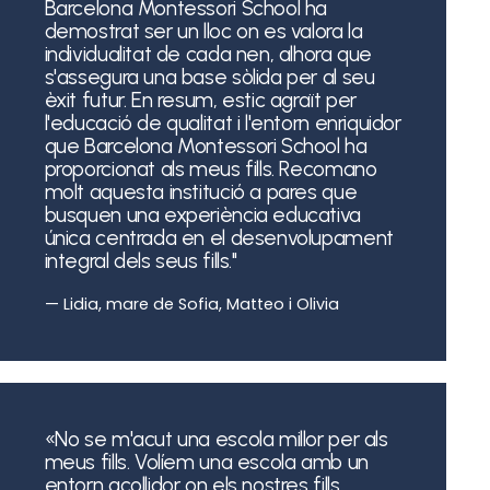
Barcelona Montessori School ha
demostrat ser un lloc on es valora la
individualitat de cada nen, alhora que
s'assegura una base sòlida per al seu
èxit futur. En resum, estic agraït per
l'educació de qualitat i l'entorn enriquidor
que Barcelona Montessori School ha
proporcionat als meus fills. Recomano
molt aquesta institució a pares que
busquen una experiència educativa
única centrada en el desenvolupament
integral dels seus fills."
— Lidia, mare de Sofia, Matteo i Olivia
«No se m'acut una escola millor per als
meus fills. Volíem una escola amb un
entorn acollidor on els nostres fills