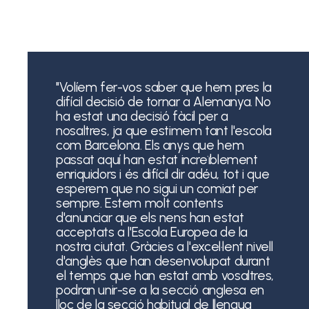
"Volíem fer-vos saber que hem pres la
difícil decisió de tornar a Alemanya. No
ha estat una decisió fàcil per a
nosaltres, ja que estimem tant l'escola
com Barcelona. Els anys que hem
passat aquí han estat increïblement
enriquidors i és difícil dir adéu, tot i que
esperem que no sigui un comiat per
sempre. Estem molt contents
d'anunciar que els nens han estat
acceptats a l'Escola Europea de la
nostra ciutat. Gràcies a l'excel·lent nivell
d'anglès que han desenvolupat durant
el temps que han estat amb vosaltres,
podran unir-se a la secció anglesa en
lloc de la secció habitual de llengua