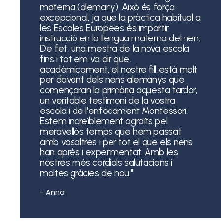
materna (alemany). Això és força
excepcional, ja que la pràctica habitual a
les Escoles Europees és impartir
instrucció en la llengua materna del nen.
De fet, una mestra de la nova escola
fins i tot em va dir que,
acadèmicament, el nostre fill està molt
per davant dels nens alemanys que
començaran la primària aquesta tardor,
un veritable testimoni de la vostra
escola i de l'enfocament Montessori.
Estem increïblement agraïts pel
meravellós temps que hem passat
amb vosaltres i per tot el que els nens
han après i experimentat. Amb les
nostres més cordials salutacions i
moltes gràcies de nou."
- Anna