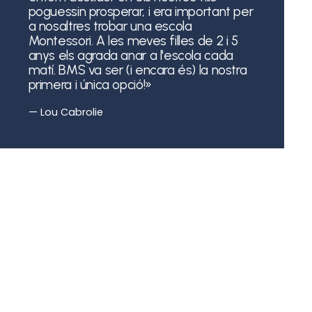
poguessin prosperar, i era important per
a nosaltres trobar una escola
Montessori. A les meves filles de 2 i 5
anys els agrada anar a l'escola cada
matí. BMS va ser (i encara és) la nostra
primera i única opció!»
— Lou Cabrolie