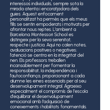
interessos individuals, sempre sota la
mirada atenta i encoratjadora dels
guies. Aquest enfocament
personalitzat ha permès que els meus
fills se sentin empoderats i motivats per
afrontar nous reptes. L'ambient a
Barcelona Montessori School es
distingeix per la seva serenitat,
respecte i justícia. Aquí no calen notes,
avaluacions positives o negatives;
l'atenció se centra en la integritat del
nen. Els professors treballen
incansablement per fomentar la
responsabilitat, la independència i
l'autoconfiança, proporcionant a cada
alumne les eines essencials per al seu
desenvolupament integral. Agraeixo
especialment el compromís de l'escola
d'equilibrar el desenvolupament
emocional amb l'adquisició de
coneixements i habilitats fonamentals.